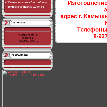
Изготовление
Жалюзи заказать <Светлый мир>
Внутренняя отделка балконов
э
адрес г. Камыш
Статистика
Телефоны:
8-937
Онлайн всего:
1
Гостей:
1
Пользователей:
0
Форма входа